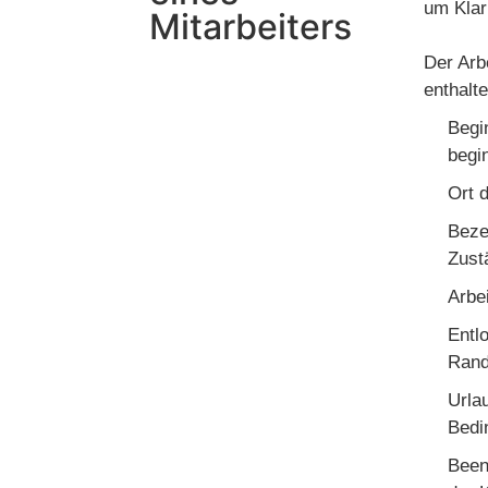
um Klar
Mitarbeiters
Der Arb
enthalte
Begi
begi
Ort 
Beze
Zust
Arbe
Entl
Rand
Urla
Bedi
Been