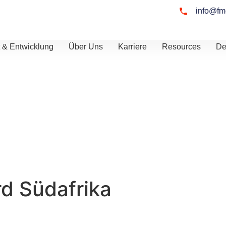
info@fm
tt & Entwicklung
Über Uns
Karriere
Resources
De
d Südafrika
ord in Südafrika
ter einzustellen,