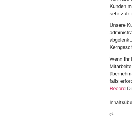
Kunden mi
sehr zufr
Unsere Ku
administr
abgelenkt
Kerngesch
Wenn Ihr 
Mitarbeite
übernehme
falls erfo
Record
Di
Inhaltsübe