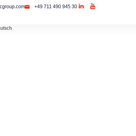
cgroup.com
+49 711 490 945 30
utsch
Kontakt