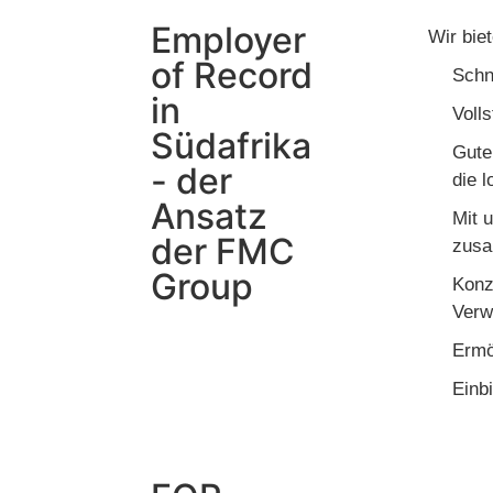
Employer
Wir biet
of Record
Schn
in
Voll
Südafrika
Gute
- der
die 
Ansatz
Mit 
der FMC
zusa
Group
Konz
Verw
Ermö
Einb