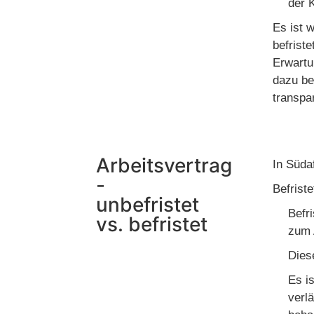
der 
Es ist 
befrist
Erwartu
dazu be
transpa
Arbeitsvertrag
In Süda
-
Befriste
unbefristet
Befr
vs. befristet
zum 
Dies
Es i
verl