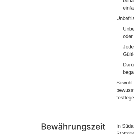
beha
einf
Unbefri
Unbe
oder
Jede 
Gült
Darü
bega
Sowohl 
bewusst
festlege
Bewährungszeit
In Süda
Stattde