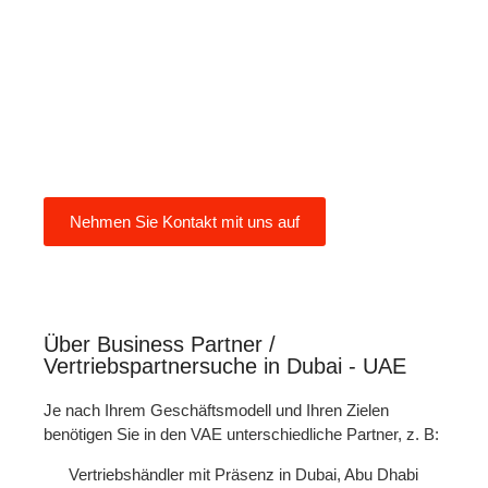
Vertriebshändlern und
Importeuren in einer Vielzahl von
Branchen können wir Ihnen helfen,
den besten Partner für Sie in den
VAE zu finden. Wir sind für Sie da,
wenn Sie Hilfe benötigen:
Nehmen Sie Kontakt mit uns auf
Über Business Partner /
Vertriebspartnersuche in Dubai - UAE
Je nach Ihrem Geschäftsmodell und Ihren Zielen
benötigen Sie in den VAE unterschiedliche Partner, z. B:
Vertriebshändler mit Präsenz in Dubai, Abu Dhabi