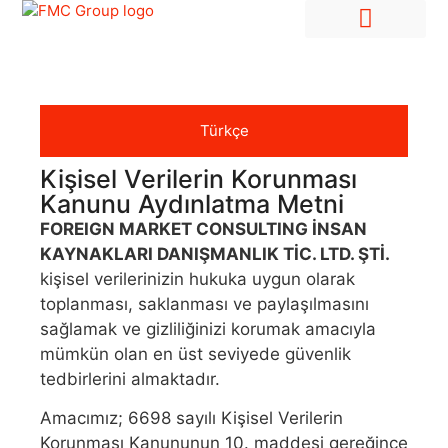
Hire Employees Abroad
Market Entry & Development
Türkçe
Kişisel Verilerin Korunması
Kanunu Aydınlatma Metni
FOREIGN MARKET CONSULTING İNSAN
KAYNAKLARI DANIŞMANLIK TİC. LTD. ŞTİ.
kişisel verilerinizin hukuka uygun olarak
toplanması, saklanması ve paylaşılmasını
sağlamak ve gizliliğinizi korumak amacıyla
mümkün olan en üst seviyede güvenlik
tedbirlerini almaktadır.
Amacımız; 6698 sayılı Kişisel Verilerin
Korunması Kanununun 10. maddesi gereğince