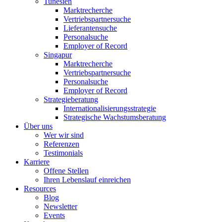
Tunesien
Marktrecherche
Vertriebspartnersuche
Lieferantensuche
Personalsuche
Employer of Record
Singapur
Marktrecherche
Vertriebspartnersuche
Personalsuche
Employer of Record
Strategieberatung
Internationalisierungsstrategie
Strategische Wachstumsberatung
Über uns
Wer wir sind
Referenzen
Testimonials
Karriere
Offene Stellen
Ihren Lebenslauf einreichen
Resources
Blog
Newsletter
Events