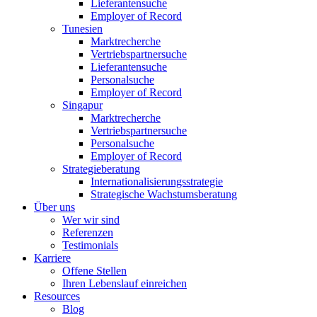
Lieferantensuche
Employer of Record
Tunesien
Marktrecherche
Vertriebspartnersuche
Lieferantensuche
Personalsuche
Employer of Record
Singapur
Marktrecherche
Vertriebspartnersuche
Personalsuche
Employer of Record
Strategieberatung
Internationalisierungsstrategie
Strategische Wachstumsberatung
Über uns
Wer wir sind
Referenzen
Testimonials
Karriere
Offene Stellen
Ihren Lebenslauf einreichen
Resources
Blog