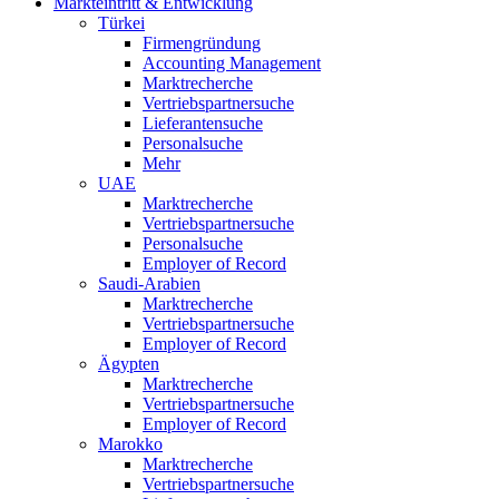
Markteintritt & Entwicklung
Türkei
Firmengründung
Accounting Management
Marktrecherche
Vertriebspartnersuche
Lieferantensuche
Personalsuche
Mehr
UAE
Marktrecherche
Vertriebspartnersuche
Personalsuche
Employer of Record
Saudi-Arabien
Marktrecherche
Vertriebspartnersuche
Employer of Record
Ägypten
Marktrecherche
Vertriebspartnersuche
Employer of Record
Marokko
Marktrecherche
Vertriebspartnersuche