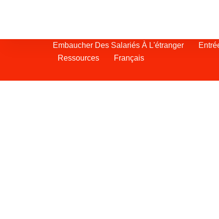
Embaucher Des Salariés À L'étranger
Entré
Ressources
Français
Portage salarial Ke
Grâce à sa situation stratégique près 
l'Afrique, à son intégration dans la zon
continentale africaine et à la qualité de