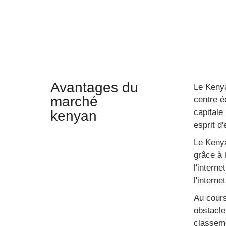
Avantages du
Le Kenya
marché
centre é
capitale
kenyan
esprit d
Le Kenya
grâce à 
l'intern
l'interne
Au cours
obstacle
classeme