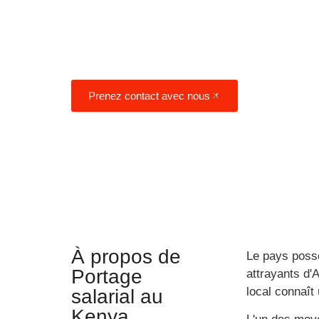
technologique, le Kenya offre de grand
commerciales aux entreprises qui souh
leurs activités à l'Afrique de l'Est.
Prenez contact avec nous
À propos de
Le pays poss
Portage
attrayants d
local connaît
salarial au
Kenya