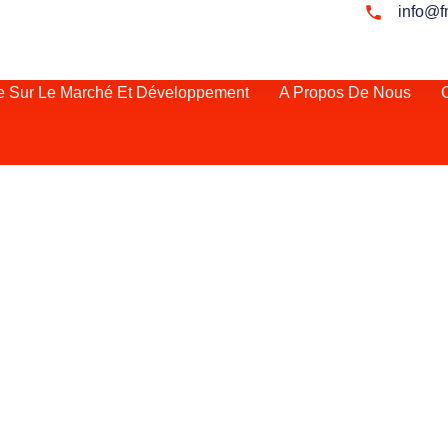
info@f
e Sur Le Marché Et Développement
A Propos De Nous
C
nya
de la Corne de
e de libre-échange
 son infrastructure