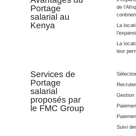
Portage
de l'Afr
continent
salarial au
Kenya
La locat
l'expans
La locat
leur per
Services de
Sélectio
Portage
Recrutem
salarial
Gestion 
proposés par
Paiement
le FMC Group
Paiement
Suivi de