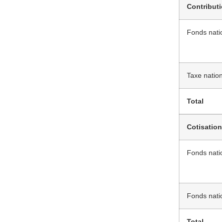
Contribut
Fonds natio
Taxe nation
Total
Cotisation
Fonds natio
Fonds natio
Total