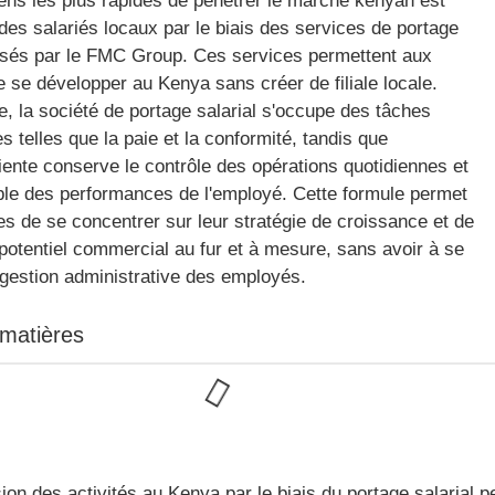
ns les plus rapides de pénétrer le marché kenyan est
es salariés locaux par le biais des services de portage
osés par le FMC Group. Ces services permettent aux
e se développer au Kenya sans créer de filiale locale.
, la société de portage salarial s'occupe des tâches
s telles que la paie et la conformité, tandis que
cliente conserve le contrôle des opérations quotidiennes et
le des performances de l'employé. Cette formule permet
es de se concentrer sur leur stratégie de croissance et de
potentiel commercial au fur et à mesure, sans avoir à se
 gestion administrative des employés.
 matières
ion des activités au Kenya par le biais du portage salarial 