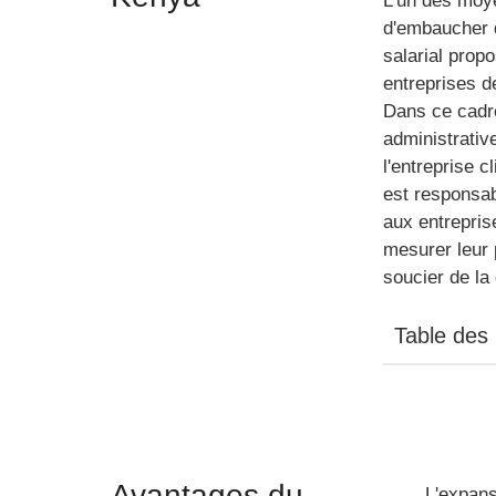
L'un des moye
d'embaucher d
salarial prop
entreprises d
Dans ce cadre
administrative
l'entreprise 
est responsab
aux entrepris
mesurer leur 
soucier de la
Table des
Avantages du
L'expans