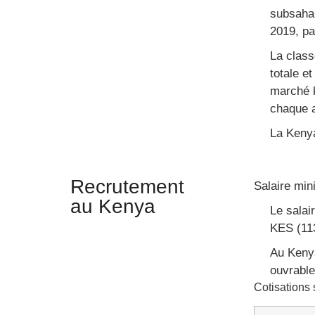
subsahar
2019, pa
La class
totale e
marché k
chaque 
La Kenya
Recrutement
Salaire min
au Kenya
Le salai
KES (11
Au Kenya
ouvrable
Cotisations 