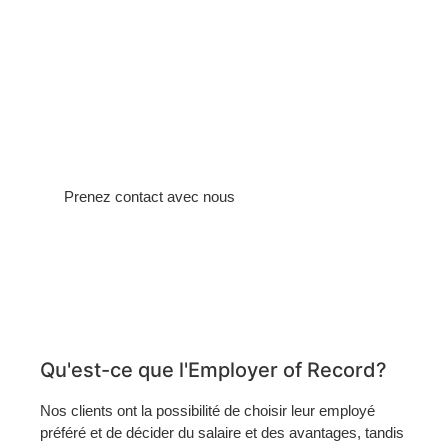
of Record EoR, nous recrutons
des employés pour le compte de
nos clients dans les pays où ils ne
disposent pas de leur propre entité
juridique.
Prenez contact avec nous
Qu'est-ce que l'Employer of Record?
Nos clients ont la possibilité de choisir leur employé
préféré et de décider du salaire et des avantages, tandis