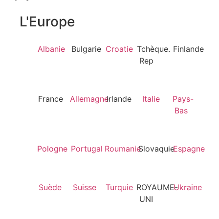
L'Europe
Albanie
Bulgarie
Croatie
Tchèque.
Finlande
Rep
France
Allemagne
Irlande
Italie
Pays-
Bas
Pologne
Portugal
Roumanie
Slovaquie
Espagne
Suède
Suisse
Turquie
ROYAUME-
Ukraine
UNI