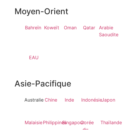
Moyen-Orient
Bahreïn
Koweït
Oman
Qatar
Arabie
Saoudite
EAU
Asie-Pacifique
Australie
Chine
Inde
Indonésie
Japon
Malaisie
Philippines
Singapour
Corée
Thaïlande
du