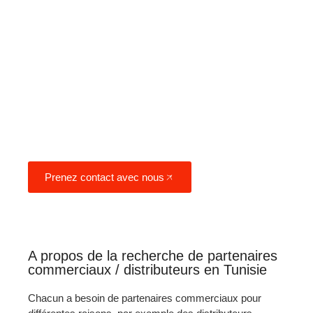
recherche de distributeurs /
partenaires commerciaux /
importateurs dans les marchés
émergents, aidant des centaines
d'entreprises de divers secteurs à
établir des partenariats à long
terme et gagnant-gagnant.
Prenez contact avec nous
A propos de la recherche de partenaires
commerciaux / distributeurs en Tunisie
Chacun a besoin de partenaires commerciaux pour