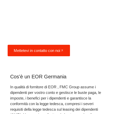
tedesca sul leasing dei dipendenti
(AUG) e di mantenere il pieno
controllo operativo del vostro
team, il tutto con un canone
mensile prevedibile.
Mettetevi in contatto con noi
Cos'è un EOR Germania
In qualità di fornitore di EOR , FMC Group assume i
dipendenti per vostro conto e gestisce le buste paga, le
imposte, i benefici per i dipendenti e garantisce la
conformità con la legge tedesca
, compresi i severi
requisiti della legge tedesca sul leasing dei dipendenti