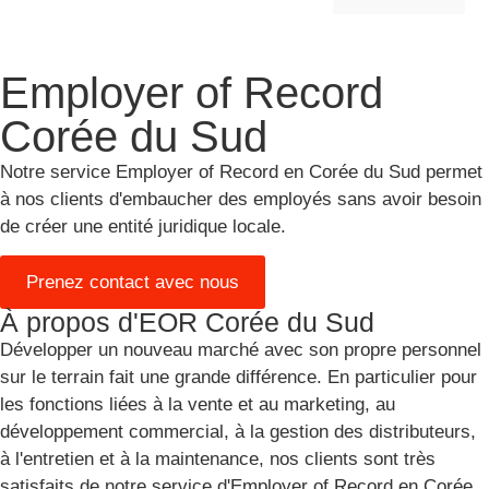
Embaucher des salariés à l'étranger
Entrée sur le marché et développement
A propos de nous
Employer of Record
Corée du Sud
Notre service Employer of Record en Corée du Sud permet
à nos clients d'embaucher des employés sans avoir besoin
de créer une entité juridique locale.
Prenez contact avec nous
À propos d'EOR Corée du Sud
Développer un nouveau marché avec son propre personnel
sur le terrain fait une grande différence. En particulier pour
les fonctions liées à la vente et au marketing, au
développement commercial, à la gestion des distributeurs,
à l'entretien et à la maintenance, nos clients sont très
satisfaits de notre service d'Employer of Record en Corée