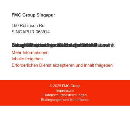
FMC Group Singapur
160 Robinson Rd
SINGAPUR 068914
Sie sehen derzeit einen Platzhalterinhalt von
Google Maps
. Um auf den eigentlichen Inhalt zuzugreifen, klicken Sie auf die Schaltfläche unten. Bitte beachten Sie, dass dabei Daten mit Drittanbietern ausgetauscht werden.
Mehr Informationen
Inhalte freigeben
Erforderlichen Dienst akzeptieren und Inhalt freigeben
© 2025 FMC Group
Impressum
Datenschutzbestimmungen
Bedingungen und Konditionen