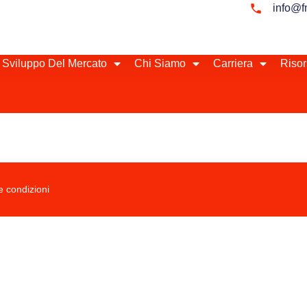
info@f
 Sviluppo Del Mercato
Chi Siamo
Carriera
Risor
e condizioni