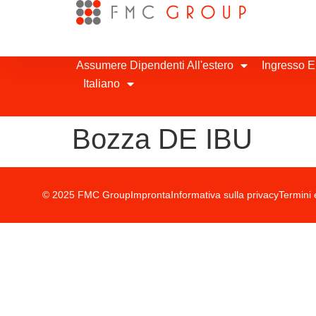
Assumere Dipendenti All'estero
Ingresso E
Italiano
Bozza DE IBU
© 2025 FMC Group
Impronta
Informativa sulla privacy
Termini 