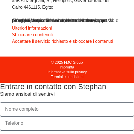
95B Al Merghani, St, Heliopolis, Governatorato del
Cairo 4461115, Egitto
Si sta visualizzando un contenuto segnaposto di
Google Maps
. Per accedere al contenuto effettivo, fare clic sul pulsante sottostante. Si prega di notare che in questo modo si condividono i dati con fornitori di terze parti.
Ulteriori informazioni
Sbloccare i contenuti
Accettare il servizio richiesto e sbloccare i contenuti
© 2025 FMC Group
Impronta
Informativa sulla privacy
Termini e condizioni
Entrare in contatto con Stephan
Siamo ansiosi di sentirvi