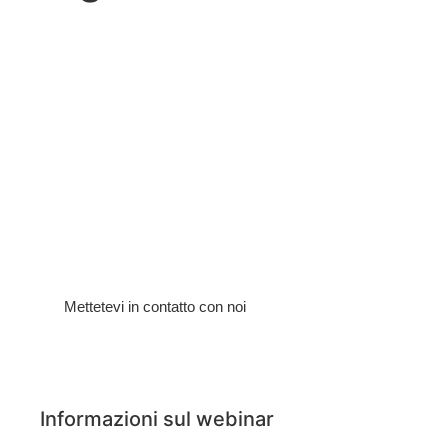
Dubai svolge un'importante
funzione di hub per gli Stati del
Golfo: EAU, Arabia Saudita,
Kuwait, Qatar, Bahrain e Oman.
Dubai è predestinata a ospitare un
Business Development Manager
per sviluppare questi mercati, con
un interessante potenziale di 56
milioni di abitanti.
Mettetevi in contatto con noi
Informazioni sul webinar