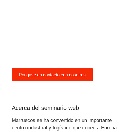
ofrece una visión general
estructurada del mercado, la
cultura empresarial y las opciones
de entrada en Marruecos, con un
claro enfoque en los requisitos
prácticos y reales para una
entrada exitosa en el mercado.
Póngase en contacto con nosotros
Acerca del seminario web
Marruecos se ha convertido en un importante
centro industrial y logístico que conecta Europa