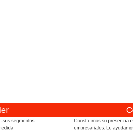
er
C
 -sus segmentos,
Construimos su presencia e
medida.
empresariales. Le ayudamos