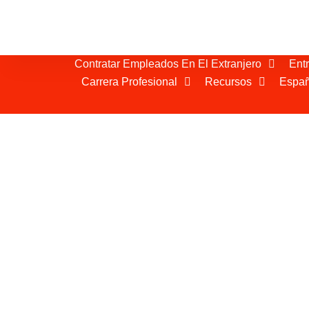
Contratar Empleados En El Extranjero
Ent
Carrera Profesional
Recursos
Españ
FMC Group en Mar