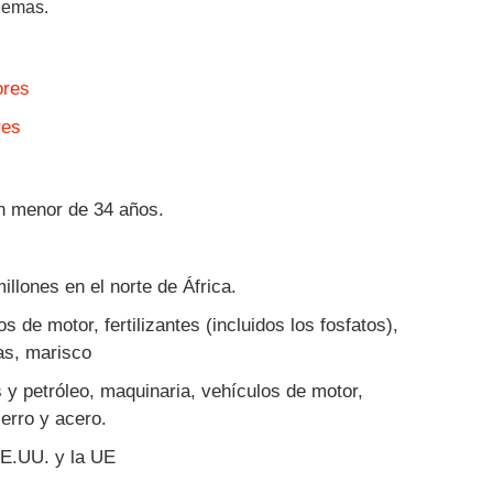
blemas.
ores
res
n menor de 34 años.
llones en el norte de África.
 de motor, fertilizantes (incluidos los fosfatos),
as, marisco
 y petróleo, maquinaria, vehículos de motor,
ierro y acero.
EE.UU. y la UE