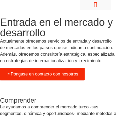
Contratar empleados en el extranjero
Entrada en el mercado y desarrollo
Quiénes somos
Carrera profesional
Póngase en contacto con nosotros
Entrada en el mercado y
desarrollo
Actualmente ofrecemos servicios de entrada y desarrollo
de mercados en los países que se indican a continuación.
Además, ofrecemos consultoría estratégica, especializada
en estrategias de internacionalización y crecimiento.
Póngase en contacto con nosotros
Türkiye
Comprender
Le ayudamos a comprender el mercado turco -sus
segmentos, dinámica y oportunidades- mediante métodos a