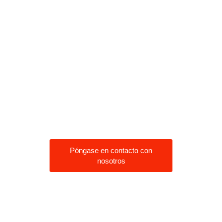
mostrará cómo abrir una
oficina de enlace en
Turquía. Trataremos los
pasos clave, los requisitos
legales y los posibles retos.
Al final, sabrá exactamente
lo que necesita para
establecerse sin
problemas.
Póngase en contacto con
nosotros