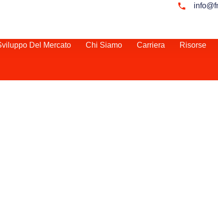
info@f
Sviluppo Del Mercato
Chi Siamo
Carriera
Risorse
irettore vendite in Germ
Germania può
a azienda, poiché
sizione strategica
à di crescita. Con
amente sviluppate e