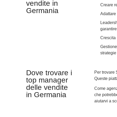
vendite in
Creare re
Germania
Adattare 
Leadershi
garantire
Crescita 
Gestione 
strategie 
Dove trovare i
Per trovare 
top manager
Queste piatt
delle vendite
Come agenzia
in Germania
che potrebbe
aiutarvi a sc