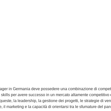
ntato, la
ansione della
aiuterà ad
a vostra azienda in
ager in Germania deve possedere una combinazione di compe
t skills per avere successo in un mercato altamente competitivo 
ueste, la leadership, la gestione dei progetti, le strategie di ven
 il marketing e la capacità di orientarsi tra le sfumature del p