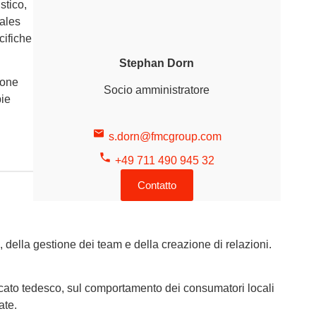
stico,
Sales
cifiche
Stephan Dorn
ione
Socio amministratore
pie
s.dorn@fmcgroup.com
+49 711 490 945 32
Contatto
 della gestione dei team e della creazione di relazioni.
cato tedesco, sul comportamento dei consumatori locali
ate.