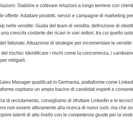
lazioni: Stabilire e coltivare relazioni a lungo termine con clienti
le offerte: Adattare prodotti, servizi e campagne di marketing per a
p nelle vendite: Guida del team di vendita, definizione di obietti
 una crescita costante dei ricavi in vari settori, tra cui quello au
del fatturato: Attuazione di strategie per incrementare le vendite 
del rischio: Identificare i rischi come la concorrenza, i cambiame
per mitigarli.
Sales Manager qualificati in Germania, piattaforme come LinkedI
aforme ospitano un ampio bacino di candidati esperti e consento
 di reclutamento, consigliamo di sfruttare LinkedIn e le tecniche 
ro non essere attivamente alla ricerca di nuovi ruoli, ma che s
oprire talenti di alto livello con le competenze giuste per la vost