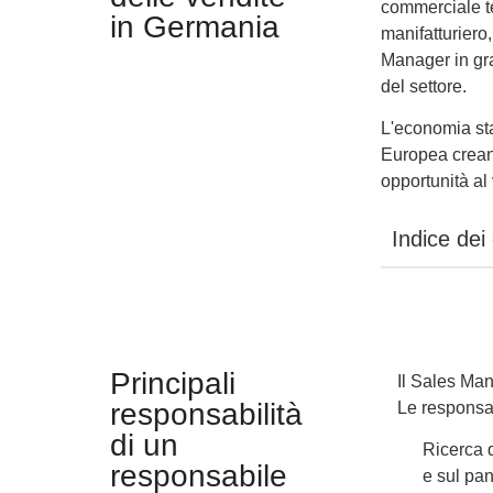
commerciale te
in Germania
manifatturiero
Manager in gra
del settore.
L'economia sta
Europea creano
opportunità al
Indice dei
Principali
Il Sales Man
responsabilità
Le responsab
di un
Ricerca 
responsabile
e sul pan