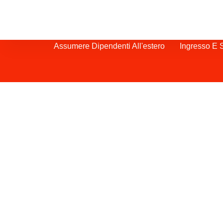
Assumere Dipendenti All'estero
Ingresso E 
Come assumere un d
L'assunzione di un Sales Manager in 
essere una mossa cruciale per la vostr
la forte economia del Paese e la sua po
in Europa offrono abbondanti opportunit
una solida infrastruttura, industrie alt