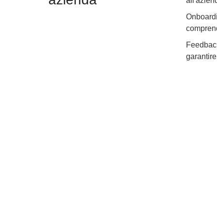
all'azien
Onboardi
comprende
Feedback 
garantire