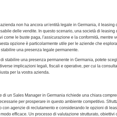
 azienda non ha ancora un'entità legale in Germania, il leasing 
sabile delle vendite. In questo scenario, una società di leasin
vi come le buste paga, l'assicurazione e la conformità, mentre vo
sta opzione è particolarmente utile per le aziende che esplora
 stabilire una presenza legale permanente.
di stabilire una presenza permanente in Germania, potete scegli
iverse implicazioni legali, fiscali e operative, per cui la consu
giusta per la vostra azienda.
e di un Sales Manager in Germania richiede una chiara compren
necessarie per prosperare in questo ambiente competitivo. Sfru
 con agenzie di reclutamento e considerando le opzioni di leasin
in modo efficace. Un processo di valutazione strutturato, obiettiv