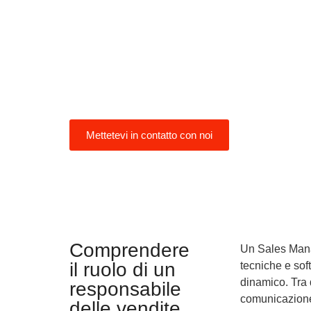
un ambiente commerciale ben regolame
Germania è un mercato ideale per l'esp
vostra azienda. Ecco una guida che vi 
assumere il giusto Sales Manager per l
Germania:
Mettetevi in contatto con noi
Comprendere
Un Sales Man
il ruolo di un
tecniche e sof
dinamico. Tra q
responsabile
comunicazione,
delle vendite