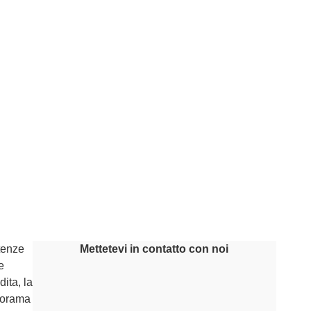
tenze
Mettetevi in contatto con noi
e
dita, la
anorama