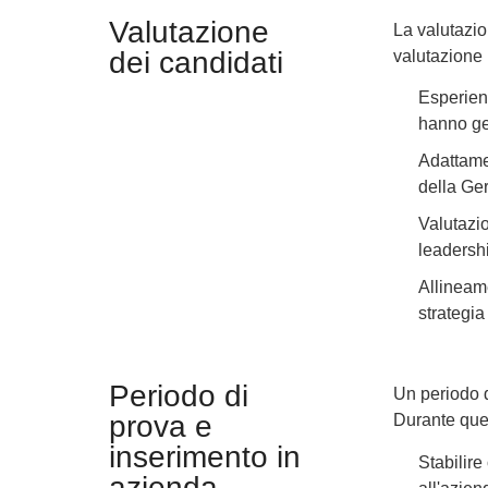
Valutazione
La valutazio
dei candidati
valutazione 
Esperienz
hanno ges
Adattamen
della Ger
Valutazi
leadershi
Allineame
strategia
Periodo di
Un periodo d
prova e
Durante que
inserimento in
Stabilire 
azienda