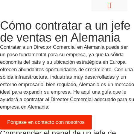
Contratar empleados en el extranjero
Entrada en el mercado y desarrollo
Quiénes somos
Carrera profesional
Póngase en contacto con nosotros
Cómo contratar a un jefe
de ventas en Alemania
Contratar a un Director Comercial en Alemania puede ser
un paso fundamental para su empresa, ya que la sólida
economía del país y su ubicación estratégica en Europa
ofrecen abundantes oportunidades de crecimiento. Con una
sólida infraestructura, industrias muy desarrolladas y un
entorno empresarial bien regulado, Alemania es un mercado
ideal para expandir su empresa. He aquí una guía que le
ayudará a contratar al Director Comercial adecuado para su
empresa en Alemania:
Póngase en contacto con nosotros
Comprender el papel de un jefe de