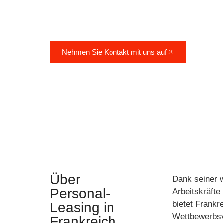
der besten europäischen Länder für di
Unternehmen.
Nehmen Sie Kontakt mit uns auf
Über
Dank seiner w
Personal-
Arbeitskräfte
bietet Frankr
Leasing in
Wettbewerbsvo
Frankreich