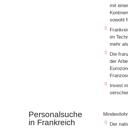
mit eine
Kontinen
sowohl f
Frankrei
im Techn
mehr als
Die fran
der Arbe
Eurozon
Franzose
Invest i
verschie
Personalsuche
Mindestlo
in Frankreich
Der nati