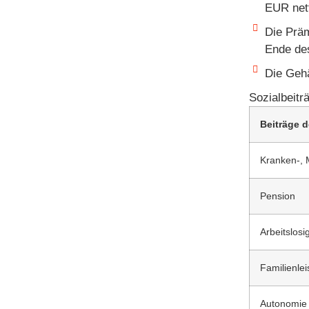
EUR net
Die Präm
Ende des
Die Gehä
Sozialbeitr
Beiträge d
Kranken-, M
Pension
Arbeitslosi
Familienle
Autonomie S