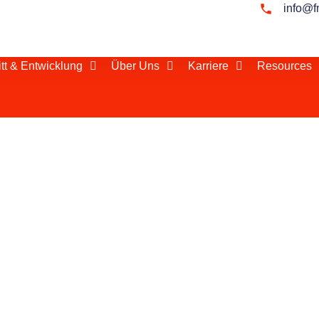
info@f
itt & Entwicklung
Über Uns
Karriere
Resources
rankreich
en der Welt und
 Frankreich eines