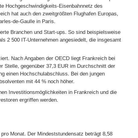
ößte Hochgeschwindigkeits-Eisenbahnnetz des
reich hat auch den zweitgrößten Flughafen Europas,
rles-de-Gaulle in Paris.
ierte Branchen und Start-ups. So sind beispielsweise
als 2 500 IT-Unternehmen angesiedelt, die insgesamt
iziert. Nach Angaben der OECD liegt Frankreich bei
er Stelle, gegenüber 37,3 EUR im Durchschnitt der
g einen Hochschulabschluss. Bei den jungen
bsolventen mit 44 % noch höher.
enen Investitionsmöglichkeiten in Frankreich und die
storen ergriffen werden.
o pro Monat. Der Mindeststundensatz beträgt 8,58