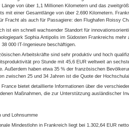
r Länge von über 1,1 Millionen Kilometern und das zweitgr
ts mit einer Gesamtlänge von über 2.690 Kilometern. Frank
ür Fracht als auch für Passagiere: den Flughafen Roissy Cha
ch ist ein schnell wachsender Standort für innovationsorient
ologiepark Sophia Antipolis im Südosten Frankreichs mehr 
 38 000 IT-Ingenieure beschäftigen.
zösischen Arbeitskräfte sind sehr produktiv und hoch qualif
itsproduktivität pro Stunde mit 45,6 EUR weltweit an sechst
e. Außerdem haben etwa 35 % der französischen Bevölkerun
n zwischen 25 und 34 Jahren ist die Quote der Hochschula
n France bietet detaillierte Informationen über die verschied
denen Maßnahmen, die zur Unterstützung ausländischer Inve
hn und Lohnsumme
onale Mindestlohn in Frankreich liegt bei 1.302,64 EUR nett