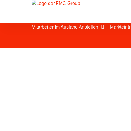
Mitarbeiter Im Ausland Anstellen
Markteintr
Personal-Leasing F
Als eine der stärksten Volkswirtschaft
einer der größten Märkte in Europa ist