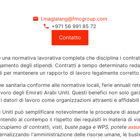
l.maglalang@fmcgroup.com
+971 56 991 85 72
Contatto
 una normativa lavorativa completa che disciplina i contratti d
agamento degli stipendi. Contratti a tempo determinato redat
senziali per mantenere un rapporto di lavoro legalmen
ne sanitaria conforme alle normative locali, ferie annuali re
avoro degli Emirati Arabi Uniti. Questi benefici non solo gar
datori di lavoro come organizzazioni attraenti e affidabili s
 Uniti può semplificare notevolmente le procedure di assun
tendo al contempo il rispetto dei requisiti in materia di vis
occupiamo di contratti, visti, buste paga e WPS, potete
assum
rnalizzando l'amministrazione delle risorse umane, le bust