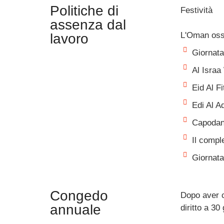
Politiche di
Festività
assenza dal
L'Oman osse
lavoro
Giornata
Al Israa
Eid Al Fi
Edi Al A
Capodan
Il compl
Giornata
Congedo
Dopo aver c
annuale
diritto a 30