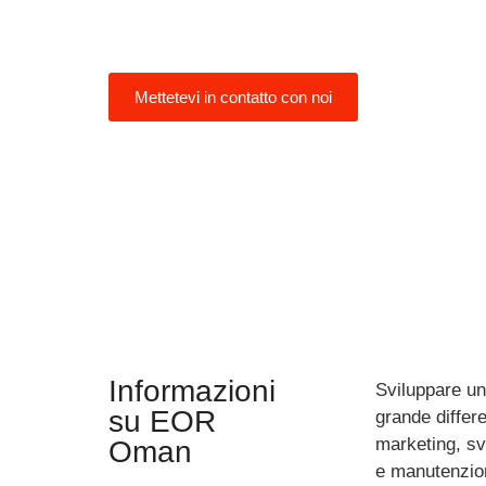
clienti di assumere dipendenti in Oma
gestire un'entità legale locale.
Mettetevi in contatto con noi
Informazioni
Sviluppare un
su EOR
grande differe
marketing, sv
Oman
e manutenzione