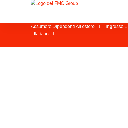
Assumere Dipendenti All'estero
Ingresso E
Italiano
Employer of Reco
Il nostro servizio Employer of Record