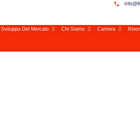
info@f
 Sviluppo Del Mercato
Chi Siamo
Carriera
Risor
rd OmanEOR Oman)
 Oman consente ai