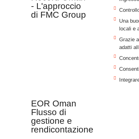
- L'approccio
Controll
di FMC Group
Una buon
locali e
Grazie a
adatti al
Concentr
Consenti
Integrare
EOR Oman
Flusso di
gestione e
rendicontazione