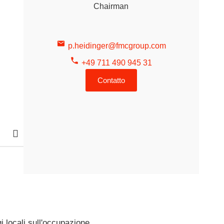
Chairman
p.heidinger@fmcgroup.com
+49 711 490 945 31
Contatto
i locali sull'occupazione