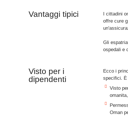
Vantaggi tipici
I cittadini 
offre cure 
un'assicuraz
Gli espatri
ospedali e c
Visto per i
Ecco i princ
dipendenti
specifici. 
Visto pe
omanita,
Permesso
Oman per