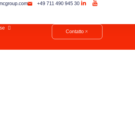
mcgroup.com
+49 711 490 945 30
se
Contatto