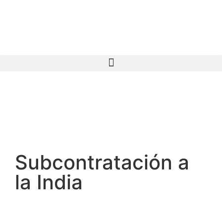
Subcontratación a
la India
India tiene la mayor población
joven del mundo, con más de 3