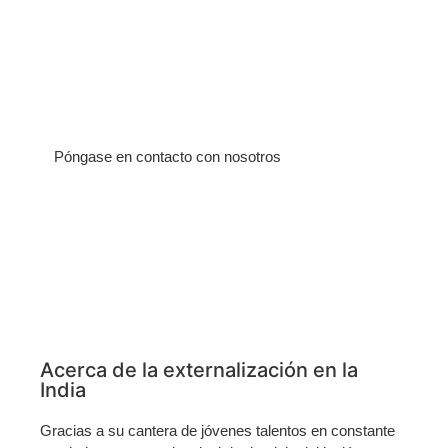
millones de estudiantes que se
gradúan cada año en las
universidades, entre ellos unos
500.000 titulados en ingeniería.
Póngase en contacto con nosotros
Acerca de la externalización en la
India
Gracias a su cantera de jóvenes talentos en constante