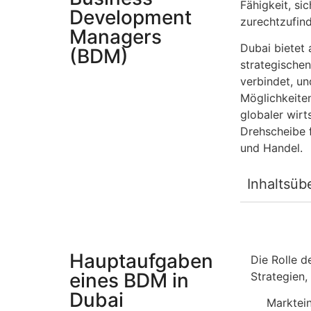
Fähigkeit, s
Development
zurechtzufin
Managers
Dubai bietet 
(BDM)
strategischen
verbindet, u
Möglichkeiten
globaler wirt
Drehscheibe 
und Handel.
Inhaltsüb
Hauptaufgaben
Die Rolle 
eines BDM in
Strategien
Dubai
Marktein