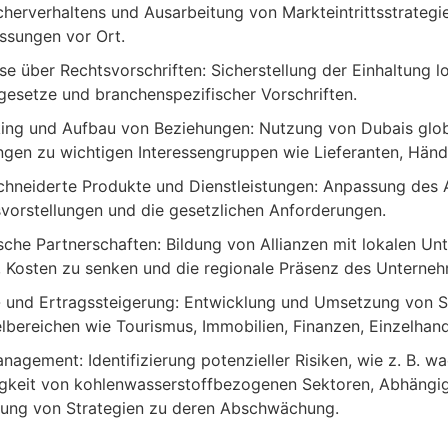
herverhaltens und Ausarbeitung von Markteintrittsstrategie
ssungen vor Ort.
se über Rechtsvorschriften: Sicherstellung der Einhaltung lo
esetze und branchenspezifischer Vorschriften.
ing und Aufbau von Beziehungen: Nutzung von Dubais gl
gen zu wichtigen Interessengruppen wie Lieferanten, Händ
hneiderte Produkte und Dienstleistungen: Anpassung des A
svorstellungen und die gesetzlichen Anforderungen.
sche Partnerschaften: Bildung von Allianzen mit lokalen U
, Kosten zu senken und die regionale Präsenz des Unterneh
 und Ertragssteigerung: Entwicklung und Umsetzung von St
lbereichen wie Tourismus, Immobilien, Finanzen, Einzelhan
nagement: Identifizierung potenzieller Risiken, wie z. B. 
gkeit von kohlenwasserstoffbezogenen Sektoren, Abhängigk
lung von Strategien zu deren Abschwächung.