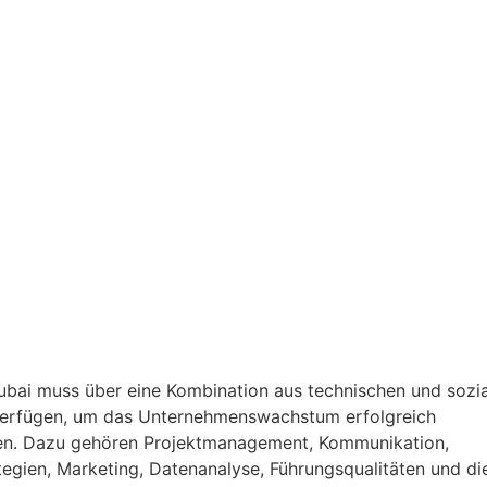
chiedenen
zial ist. Im
e Schritte und
den richtigen
nstellen:
ubai muss über eine Kombination aus technischen und sozi
verfügen, um das Unternehmenswachstum erfolgreich
en. Dazu gehören Projektmanagement, Kommunikation,
tegien, Marketing, Datenanalyse, Führungsqualitäten und di