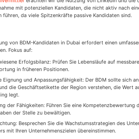
lvermittler
erachten wir die Nutzung von LinkedIn und die di
ahme mit potenziellen Kandidaten, die nicht aktiv nach ein
 führen, da viele Spitzenkräfte passive Kandidaten sind.
ung von BDM-Kandidaten in Dubai erfordert einen umfasse
en. Fokus auf:
esene Erfolgsbilanz: Prüfen Sie Lebensläufe auf messbar
rtung in früheren Positionen.
le Eignung und Anpassungsfähigkeit: Der BDM sollte sich an
nd die Geschäftsetikette der Region verstehen, die Wert a
ng legt.
g der Fähigkeiten: Führen Sie eine Kompetenzbewertung dur
aben der Stelle zu bewältigen.
ichtung: Besprechen Sie die Wachstumsstrategien des Untern
rs mit Ihren Unternehmenszielen übereinstimmen.