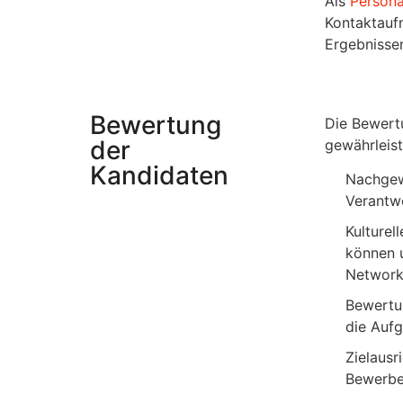
Als
Persona
Kontaktaufn
Ergebnissen
Bewertung
Die Bewert
der
gewährleist
Kandidaten
Nachgewi
Verantwo
Kulturel
können u
Networki
Bewertun
die Aufg
Zielausr
Bewerbe