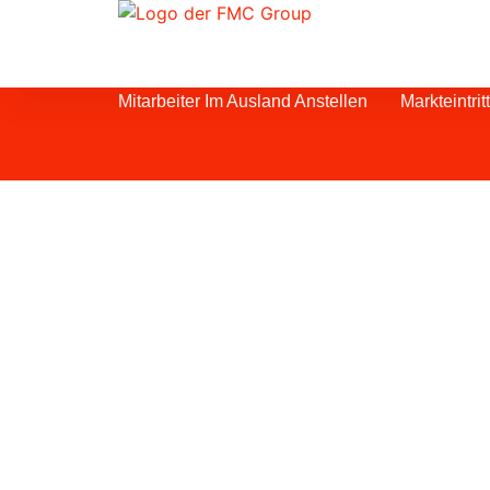
Mitarbeiter Im Ausland Anstellen
Markteintri
Wie stellt man ei
Dubai ein?
Die Einstellung eines Business Dev
Managers (BDM) in Dubai kann für I
von entscheidender Bedeutung sein, 