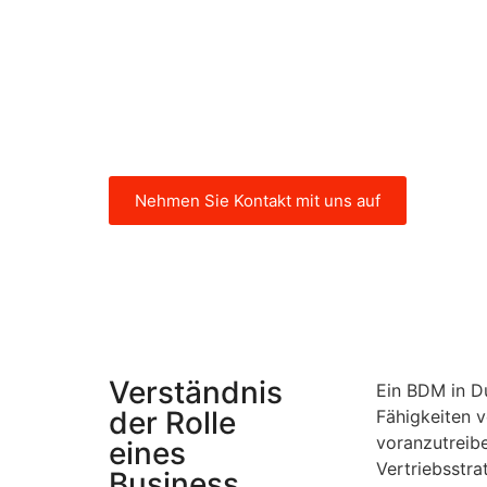
globales Geschäftszentrum mit vers
Branchen und hohem Wachstumspoten
Folgenden finden Sie einige wichtig
Tipps, um sicherzustellen, dass Sie 
BDM für Ihr Unternehmen in Dubai ei
Nehmen Sie Kontakt mit uns auf
Verständnis
Ein BDM in D
der Rolle
Fähigkeiten 
voranzutreib
eines
Vertriebsstra
Business