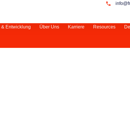
info@f
tt & Entwicklung
Über Uns
Karriere
Resources
De
nen Business Developm
elopment
hr Unternehmen
da die Stadt ein