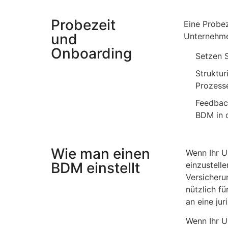
Probezeit
Eine Probe
und
Unternehme
Onboarding
Setzen S
Struktur
Prozess
Feedbac
BDM in 
Wie man einen
Wenn Ihr U
BDM einstellt
einzustelle
Versicheru
nützlich fü
an eine jur
Wenn Ihr U