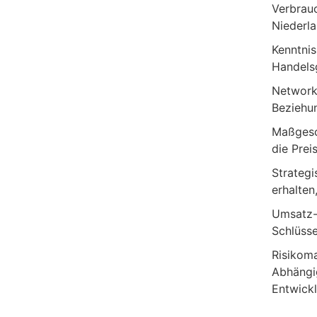
Verbrauc
Niederla
Kenntnis
Handelsg
Network
Beziehun
Maßgesc
die Prei
Strategi
erhalten
Umsatz-
Schlüsse
Risikoma
Abhängi
Entwick