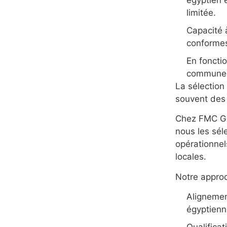
limitée.
Capacité 
conformes
En fonctio
communes 
La sélection
souvent des
Chez FMC Gro
nous les sél
opérationnel
locales.
Notre appro
Alignement
égyptien
Qualifica