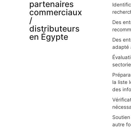
partenaires
Identif
commerciaux
recherc
/
Des entr
distributeurs
recomma
en Égypte
Des entr
adapté 
Évaluat
sectorie
Prépara
la liste
des inf
Vérifica
nécessa
Soutien
autre f