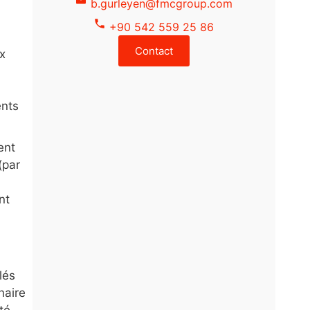
b.gurleyen@fmcgroup.com
+90 542 559 25 86
Contact
ux
ents
ent
(par
nt
lés
naire
té