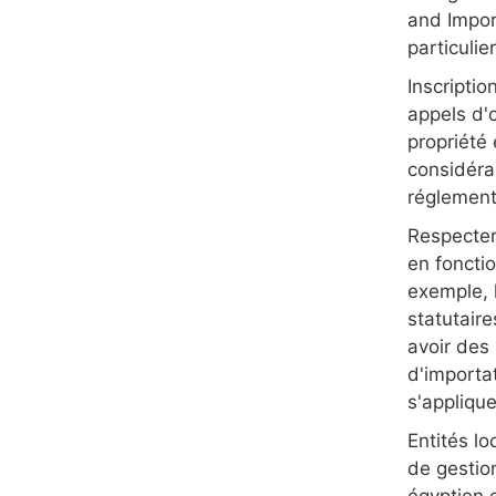
and Impor
particulie
Inscripti
appels d'
propriété 
considéra
réglement
Respecter
en fonctio
exemple, 
statutaire
avoir des 
d'importa
s'applique
Entités l
de gestio
égyptien 