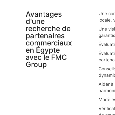
Avantages
Une com
d'une
locale, 
recherche de
Une visi
partenaires
garanti
commerciaux
Évaluat
en Égypte
Évaluati
avec le FMC
partenai
Group
Conseil
dynamiq
Aider à
harmon
Modèles
Vérific