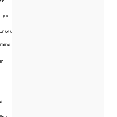
nique
prises
traîne
r,
se
lles