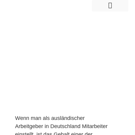
Mitarbeiter im Ausland anstellen
Markteintritt & Entwicklung
Wenn man als ausländischer
Arbeitgeber in Deutschland Mitarbeiter
einstellt, ist das Gehalt einer der