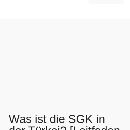
Mitarbeiter im Ausland anstellen
Markteintritt & Entwicklung
Was ist die SGK in