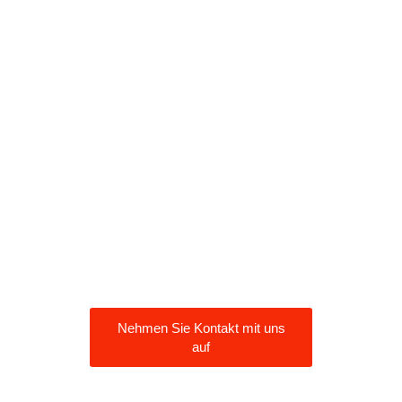
Die Rekrutierung und der
Einsatz lokaler Arbeitskräfte
sind für die Abwicklung von
Geschäften im Ausland
unerlässlich. Für
internationale Arbeitgeber
ist es wichtig, die
wichtigsten Vorteile und
Überlegungen bei der
Einstellung von Mitarbeitern
in der Türkei zu kennen.
Nehmen Sie Kontakt mit uns
auf