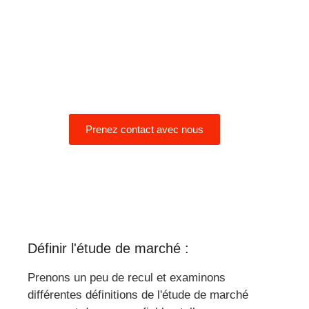
de manière
interchangeable. Il est facile
de s'y perdre, mais n'ayez
crainte, nous sommes là
pour démêler les fils.
Prenez contact avec nous
Définir l'étude de marché :
Prenons un peu de recul et examinons
différentes définitions de l'étude de marché